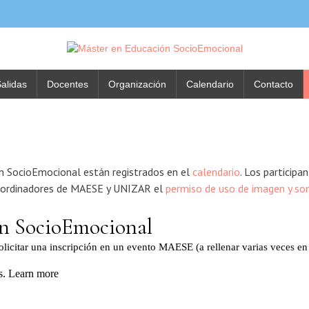
alidas
Docentes
Organización
Calendario
Contacto
n SocioEmocional están registrados en el
calendario
. Los participa
oordinadores de MAESE y UNIZAR el
permiso de uso de imagen y so